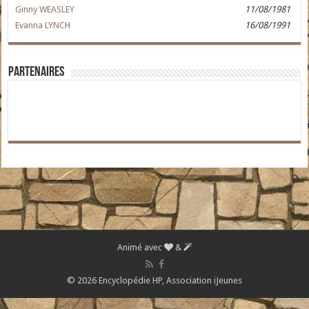
Ginny WEASLEY
11/08/1981
Evanna LYNCH
16/08/1991
Partenaires
Animé avec
&
© 2026 Encyclopédie HP,
Association iJeunes