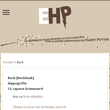
Accueil
/
Buck
Buck [Buckbeak]
Hippogriffe
12, square Grimmaurd
Voir sa
fiche détaillée
.
Cliquez ici pour voir le lexique associé