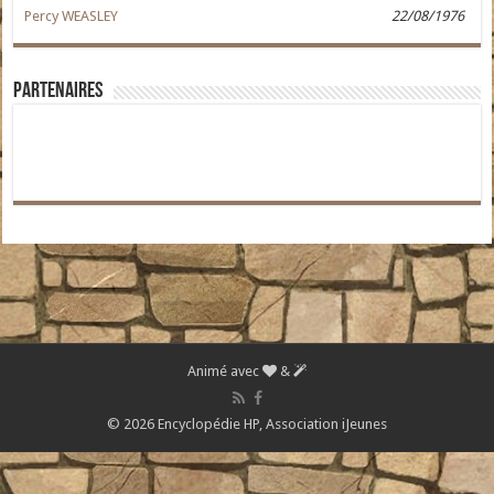
Percy WEASLEY
22/08/1976
Partenaires
Animé avec
&
© 2026 Encyclopédie HP,
Association iJeunes