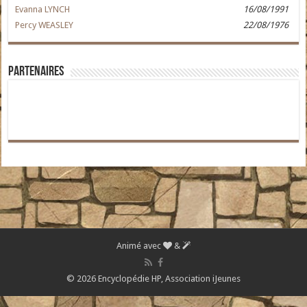
Evanna LYNCH
16/08/1991
Percy WEASLEY
22/08/1976
Partenaires
Animé avec
&
© 2026 Encyclopédie HP,
Association iJeunes