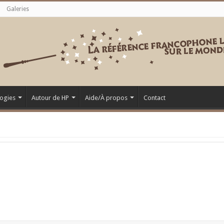
Galeries
ogies
Autour de HP
Aide/À propos
Contact