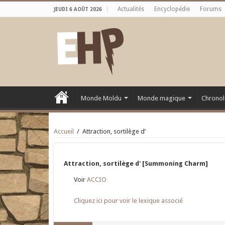
Actualités
Encyclopédie
Forums
JEUDI 6 AOÛT 2026
Monde Moldu
Monde magique
Chronol
Accueil
/
Attraction, sortilège d’
Attraction, sortilège d' [Summoning Charm]
Voir
ACCIO
Cliquez ici pour voir le lexique associé