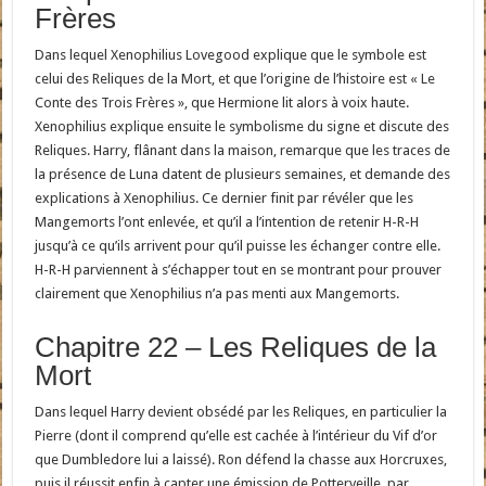
Frères
Dans lequel Xenophilius Lovegood explique que le symbole est
celui des Reliques de la Mort, et que l’origine de l’histoire est « Le
Conte des Trois Frères », que Hermione lit alors à voix haute.
Xenophilius explique ensuite le symbolisme du signe et discute des
Reliques. Harry, flânant dans la maison, remarque que les traces de
la présence de Luna datent de plusieurs semaines, et demande des
explications à Xenophilius. Ce dernier finit par révéler que les
Mangemorts l’ont enlevée, et qu’il a l’intention de retenir H-R-H
jusqu’à ce qu’ils arrivent pour qu’il puisse les échanger contre elle.
H-R-H parviennent à s’échapper tout en se montrant pour prouver
clairement que Xenophilius n’a pas menti aux Mangemorts.
Chapitre 22 – Les Reliques de la
Mort
Dans lequel Harry devient obsédé par les Reliques, en particulier la
Pierre (dont il comprend qu’elle est cachée à l’intérieur du Vif d’or
que Dumbledore lui a laissé). Ron défend la chasse aux Horcruxes,
puis il réussit enfin à capter une émission de Potterveille, par