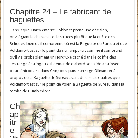
Chapitre 24 – Le fabricant de
baguettes
Dans lequel Harry enterre Dobby et prend une décision,
privilégiant la chasse aux Horcruxes plutôt que la quête des
Reliques, bien qu’il comprenne où est la Baguette de Sureau et que
Voldemort est sur le point de s’en emparer, comme il comprend
qu’il y a probablement un Horcruxe caché dans le coffre des
Lestrange à Gringotts. Il demande d’abord son aide à Gripsec
pour s’introduire dans Gringotts, puis interroge Ollivander à
propos de la Baguette de Sureau avant de dire aux autres que
Voldemort est sur le point de voler la Baguette de Sureau dans la
tombe de Dumbledore.
Ch
ap
itr
e