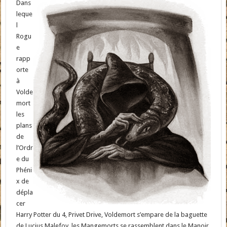
Dans
leque
l
Rogu
e
rapp
orte
à
Volde
mort
les
plans
de
l’Ordr
e du
Phéni
x de
dépla
cer
Harry Potter du 4, Privet Drive, Voldemort s’empare de la baguette
de Lucius Malefoy, les Mangemorts se rassemblent dans le Manoir