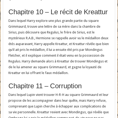
Chapitre 10 – Le récit de Kreattur
Dans lequel Harry explore une plus grande partie du square
Grimmaurd, trouve une lettre de sa mère dans la chambre de
Sirius, puis découvre que Regulus, le frère de Sirius, est le
mystérieux R.A.B., Hermione se rappelle avoir vu le médaillon deux
étés auparavant, Harry appelle Kreattur, et Kreattur révèle que bien
qu’il ait pris le médaillon, il lui a ensuite été pris par Mondingus
Fletcher, et il explique comment il était venu en la possession de
Regulus. Harry demande alors à Kreattur de trouver Mondingus et
de le lui amener au square Grimmaurd, et gagne la loyauté de
Kreattur en lui offrant le faux médaillon.
Chapitre 11 – Corruption
Dans lequel Lupin vient trouver H-R-H au square Grimmaurd et leur
propose de les accompagner dans leur quête, mais Harry refuse,
comprenant que Lupin cherche à échapper aux complications de
sa vie personnelle. Kreattur revient avec Mondingus, qui révèle que
Ombrage lui a pris le médaillon comme pot-de-vin pour ne pas