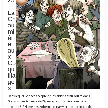
25
–
La
Ch
au
mi
èr
e
au
x
Co
qu
illa
ge
s
Dans lequel Gripsec accepte de les aider à s’introduire dans
Gringotts en échange de l’épée, qu’il considère comme la
propriété légitime des gobelins, et Harry et Ron acceptent de