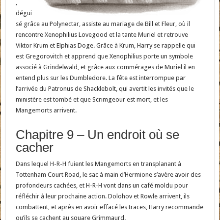
,
dégui
sé grâce au Polynectar, assiste au mariage de Bill et Fleur, où il
rencontre Xenophilius Lovegood et la tante Muriel et retrouve
Viktor Krum et Elphias Doge. Grâce à Krum, Harry se rappelle qui
est Gregorovitch et apprend que Xenophilius porte un symbole
associé à Grindelwald, et grâce aux commérages de Muriel il en
entend plus sur les Dumbledore. La fête est interrompue par
l’arrivée du Patronus de Shacklebolt, qui avertit les invités que le
ministère est tombé et que Scrimgeour est mort, et les
Mangemorts arrivent.
Chapitre 9 – Un endroit où se
cacher
Dans lequel H-R-H fuient les Mangemorts en transplanant à
Tottenham Court Road, le sac à main d’Hermione s’avère avoir des
profondeurs cachées, et H-R-H vont dans un café moldu pour
réfléchir à leur prochaine action. Dolohov et Rowle arrivent, ils
combattent, et après en avoir effacé les traces, Harry recommande
qu’ils se cachent au square Grimmaurd.