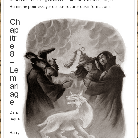
Hermione pour essayer de leur soutirer des informations.
Ch
ap
itr
e
8
–
Le
m
ari
ag
e
Dans
leque
l
Harry