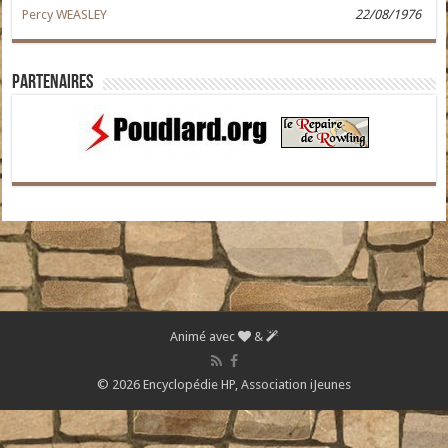
Percy WEASLEY
22/08/1976
Partenaires
Animé avec
&
© 2026 Encyclopédie HP,
Association iJeunes