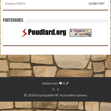
Evanna LYNCH
16/08/1991
Partenaires
Animé avec
&
© 2026 Encyclopédie HP,
Association iJeunes