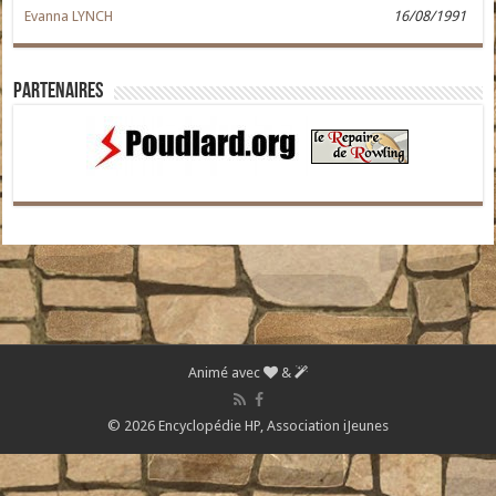
Evanna LYNCH
16/08/1991
Partenaires
Animé avec
&
© 2026 Encyclopédie HP,
Association iJeunes