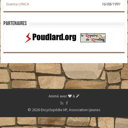
Evanna LYNCH
16/08/1991
Partenaires
Animé avec
&
© 2026 Encyclopédie HP,
Association iJeunes