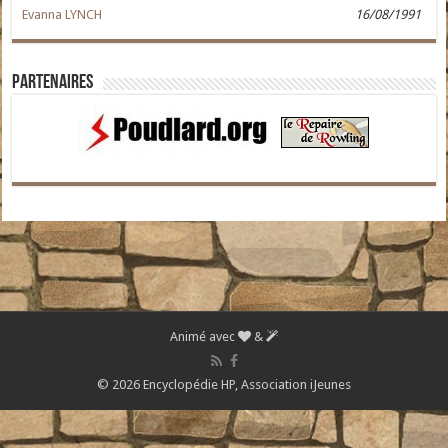
Evanna LYNCH
16/08/1991
Partenaires
Animé avec
&
© 2026 Encyclopédie HP,
Association iJeunes