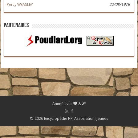
Percy WEASLEY
22/08/1976
Partenaires
Animé avec
&
© 2026 Encyclopédie HP,
Association iJeunes