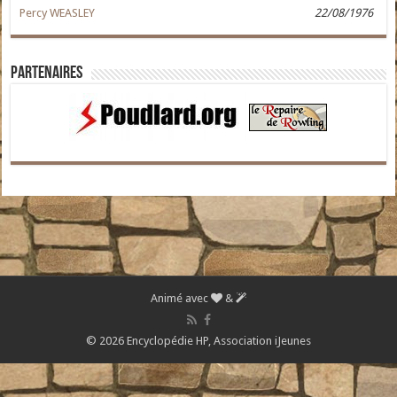
Percy WEASLEY
22/08/1976
Partenaires
Animé avec
&
© 2026 Encyclopédie HP,
Association iJeunes