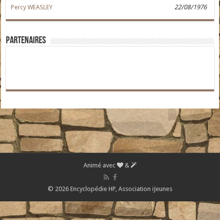
Percy WEASLEY
22/08/1976
Partenaires
Animé avec
&
© 2026 Encyclopédie HP,
Association iJeunes