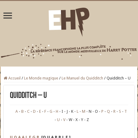
Accueil
/
Le Monde magique
/
Le Manuel du Quidditch
/
Quidditch – U
Quidditch – U
A
B
C
D
E
F
G
H
I
J
K
L
M
N
O
P
Q
R
S
T
U
V
W
X
Y
Z
U.Q.A.A.L.E.G.B.
[Q.U.A.B.B.L.E.]