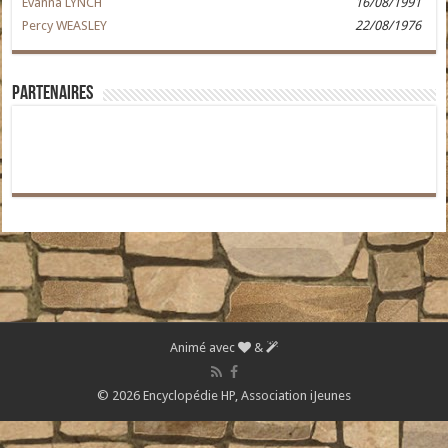
Evanna LYNCH
16/08/1991
Percy WEASLEY
22/08/1976
Partenaires
Animé avec
&
© 2026 Encyclopédie HP,
Association iJeunes