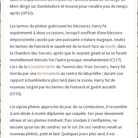
Mort dirigé sur Dumbledore et mourut pour renaître peu de temps
après (OP32).
Les larmes du phénix guérissent les blessures. Harry l’a
expérimenté à deux occasions, lorsqu’il souffrait d’une blessure
empoisonnée causée par une puissante créature magique. Seules
les larmes de Fumseck le sauvèrent de la mort face au
Basilic
dans
la Chambre des Secrets, après que le serpent géant et lui se furent
mortellement blessés l’un l’autre presque simultanément (CS17).
Lors de la
troisième tâche
du Tournoi des Trois Sorciers, Harry fut
mordu par une
Acromantula
au centre du labyrinthe ; durant son
rapport à Dumbledore plus tard dans la soirée, Harry fut de
nouveau soigné par les larmes de Fumseck et guérit aussitôt
(CF35).
Lorsqu’un phénix approche du jour de sa combustion, il ressemble
à une dinde à moitié déplumée qui caquète. Ses yeux deviennent
vitreux et ses plumes tombent. Puis soudain il s’enflamme, ne
laissant qu’un tas de cendres sur le sol. De ces cendres renaît un
nouveau phénix, petit et laid. Quelques jours plus tard, il est