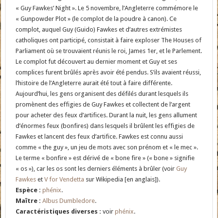
« Guy Fawkes’ Night ». Le 5 novembre, l’Angleterre commémore le
« Gunpowder Plot » (le complot de la poudre à canon). Ce
complot, auquel Guy (Guido) Fawkes et d’autres extrémistes
catholiques ont participé, consistait à faire exploser The Houses of
Parliament où se trouvaient réunis le roi, James 1er, et le Parlement.
Le complot fut découvert au dernier moment et Guy et ses
complices furent brûlés après avoir été pendus. S’ils avaient réussi,
l’histoire de l’Angleterre aurait été tout à faire différente.
Aujourd’hui, les gens organisent des défilés durant lesquels ils
promènent des effigies de Guy Fawkes et collectent de l’argent
pour acheter des feux d’artifices. Durant la nuit, les gens allument
d’énormes feux (bonfires) dans lesquels il brûlent les effigies de
Fawkes et lancent des feux d’artifice. Fawkes est connu aussi
comme « the guy », un jeu de mots avec son prénom et « le mec ».
Le terme « bonfire » est dérivé de « bone fire » (« bone » signifie
« os »), car les os sont les derniers éléments à brûler (voir
Guy
Fawkes
et
V for Vendetta
sur Wikipedia [en anglais]).
Espèce :
phénix
.
Maître :
Albus Dumbledore
.
Caractéristiques diverses :
voir
phénix
.