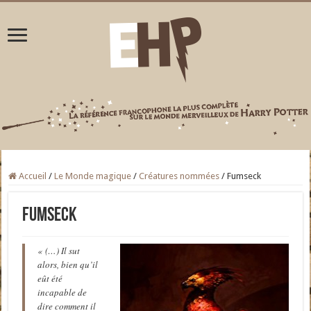
Accueil
/
Le Monde magique
/
Créatures nommées
/
Fumseck
Fumseck
« (…) Il sut
alors, bien qu’il
eût été
incapable de
dire comment il