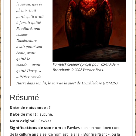
le savait, que le
phénix était
parti, qu’il avait
à jamais quitté
Poudlard, tout
comme
Dumbledore
avait quitté son
école, avait
quitté le
monde… avait
Fumseck couleur (projet pour CS/f) Adam
Brockbank © 2002 Warner Bros.
quitté Harry. »
– Réflexions de
Harry dans son lit, le soir de la mort de Dumbledore (PSM29)
Résumé
Date de naissance :
?
Date de mort :
aucune.
Nom original :
Fawkes.
Significations de son nom :
« Fawkes » est un nom bien connu
de la culture anglaise. Ce nom est lié à la « Bonfire Night », ou la