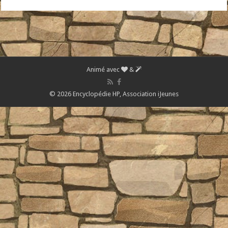
Animé avec
&
© 2026 Encyclopédie HP,
Association iJeunes