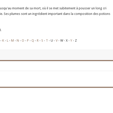
jusqu'au moment de sa mort, où il se met subitement à pousser un long cri
ie. Ses plumes sont un ingrédient important dans la composition des potions
.
K
L
M
N
O
P
Q
R
S
T
U
V
W
X
Y
Z