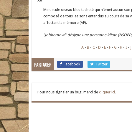
XX
Minuscule oiseau bleu tacheté qui n'émet aucun son 
composé de tous les sons entendus au cours de sa v
affectant la mémoire (AF).
"Jobbernowl" désigne une personne idiote (NSOED)
A
B
C
D
E
F
G
H
I
J
Facebook
Twitter
Partager
Pour nous signaler un bug, merci de
cliquer ici
.