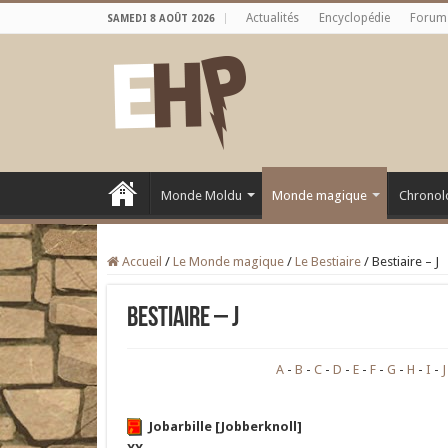
Actualités
Encyclopédie
Forum
SAMEDI 8 AOÛT 2026
Monde Moldu
Monde magique
Chronol
Accueil
/
Le Monde magique
/
Le Bestiaire
/
Bestiaire – J
Bestiaire – J
A
B
C
D
E
F
G
H
I
J
Jobarbille [Jobberknoll]