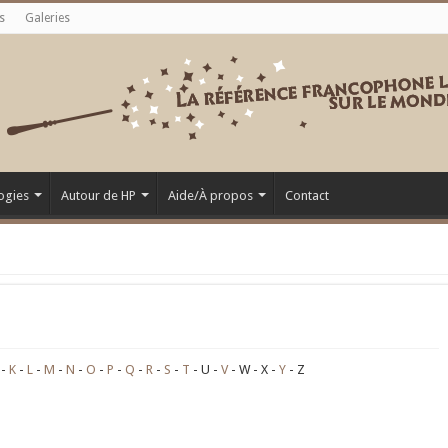
s
Galeries
ogies
Autour de HP
Aide/À propos
Contact
K
L
M
N
O
P
Q
R
S
T
U
V
W
X
Y
Z