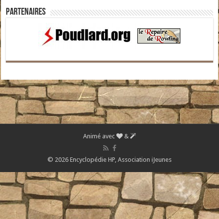
Partenaires
Animé avec
&
© 2026 Encyclopédie HP,
Association iJeunes