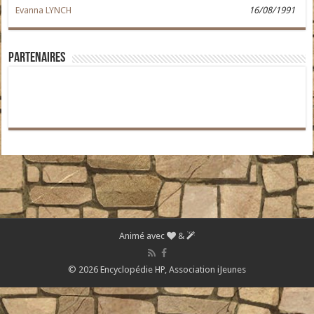
Evanna LYNCH
16/08/1991
Partenaires
Animé avec
&
© 2026 Encyclopédie HP,
Association iJeunes