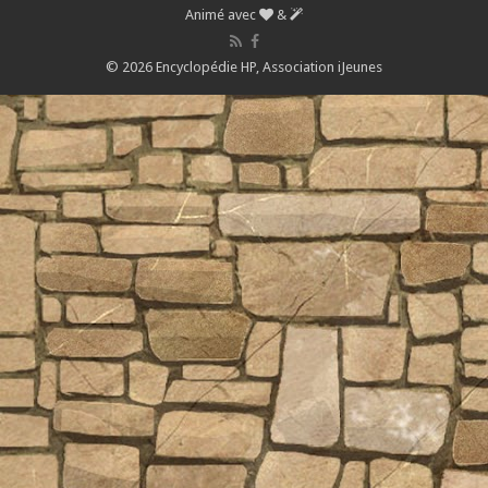
Animé avec
&
© 2026 Encyclopédie HP,
Association iJeunes