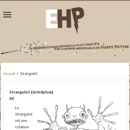
Accueil
/
Strangulot
Strangulot [Grindylow]
XX
Le
Strangulot
est une
créature