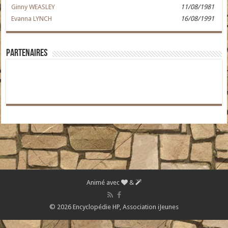
Ginny WEASLEY
11/08/1981
Evanna LYNCH
16/08/1991
Partenaires
Animé avec
&
© 2026 Encyclopédie HP,
Association iJeunes