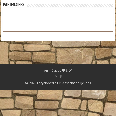
Partenaires
Animé avec
&
© 2026 Encyclopédie HP,
Association iJeunes