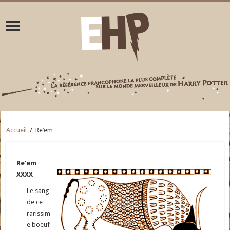
Accueil
/
Re’em
Re'em
XXXX
Le sang
de ce
rarissim
e boeuf