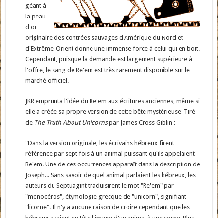
géant à
la peau
d'or
originaire des contrées sauvages d'Amérique du Nord et
d'Extrême-Orient donne une immense force à celui qui en boit.
Cependant, puisque la demande est largement supérieure à
l'offre, le sang de Re'em est très rarement disponible sur le
marché officiel.
JKR emprunta l'idée du Re'em aux écritures anciennes, même si
elle a créée sa propre version de cette bête mystérieuse. Tiré
de
The Truth About Unicorns
par James Cross Giblin :
"Dans la version originale, les écrivains hébreux firent
référence par sept fois à un animal puissant qu'ils appelaient
Re'em. Une de ces occurrences apparaît dans la description de
Joseph... Sans savoir de quel animal parlaient les hébreux, les
auteurs du Septuagint traduisirent le mot "Re'em" par
"monocéros", étymologie grecque de "unicorn", signifiant
"licorne". Il n'y a aucune raison de croire cependant que les
hébreux avaient en tête l'image d'un animal à une corne. Plus