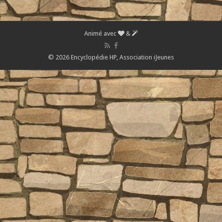
Animé avec
&
© 2026 Encyclopédie HP,
Association iJeunes