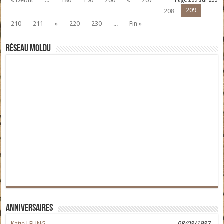
« Début
...
180
190
200
«
207
Page 209 sur 233
209
208
210
211
»
220
230
...
Fin »
Réseau moldu
Anniversaires
Katie LEUNG
08/08/1987