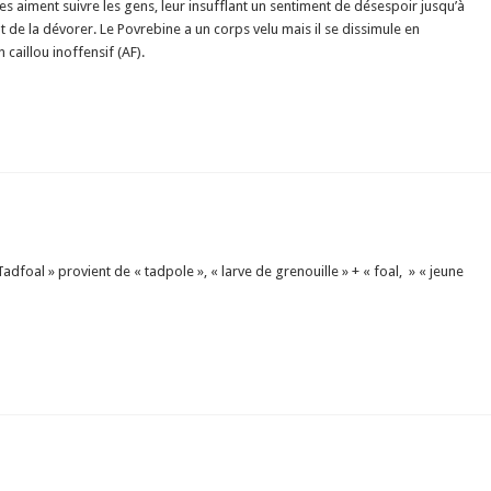
lles aiment suivre les gens, leur insufflant un sentiment de désespoir jusqu’à
de la dévorer. Le Povrebine a un corps velu mais il se dissimule en
caillou inoffensif (AF).
Tadfoal » provient de « tadpole », « larve de grenouille » + « foal, » « jeune