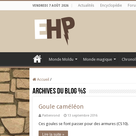
Actualités
Encyclopédie
For
VENDREDI 7 AOÛT 2026
Monde Moldu
Monde magique
Chronol
Accueil
/
Archives du blog
%s
Goule caméléon
Pattenrond
13 septembre 2016
Ces goules se font passer pour des armures (CS10).
Lire la suite »