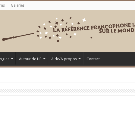
ums
Galeries
ogies
Autour de HP
Aide/À propos
Contact