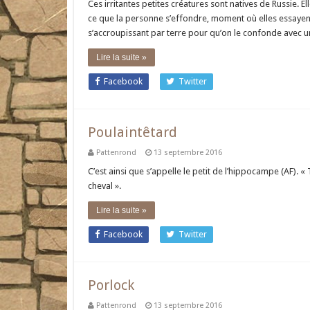
Ces irritantes petites créatures sont natives de Russie. E
ce que la personne s’effondre, moment où elles essayent 
s’accroupissant par terre pour qu’on le confonde avec un 
Lire la suite »
Facebook
Twitter
Poulaintêtard
Pattenrond
13 septembre 2016
C’est ainsi que s’appelle le petit de l’hippocampe (AF). « 
cheval ».
Lire la suite »
Facebook
Twitter
Porlock
Pattenrond
13 septembre 2016