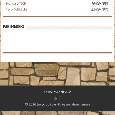
Evanna LYNCH
16/08/1991
Percy WEASLEY
22/08/1976
Partenaires
Animé avec
&
© 2026 Encyclopédie HP,
Association iJeunes