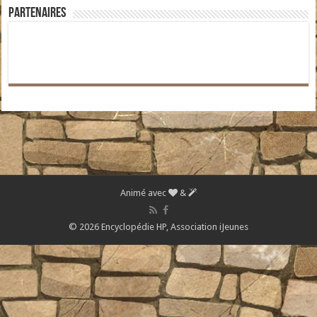
Partenaires
Animé avec
&
© 2026 Encyclopédie HP,
Association iJeunes