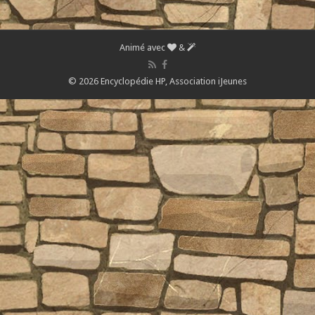
Animé avec
&
© 2026 Encyclopédie HP,
Association iJeunes