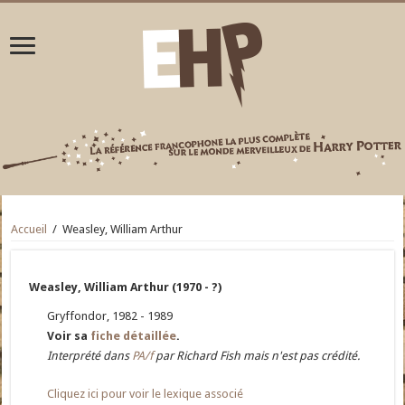
Accueil
/
Weasley, William Arthur
Weasley, William Arthur (1970 - ?)
Gryffondor, 1982 - 1989
Voir sa
fiche détaillée
.
Interprété dans
PA/f
par Richard Fish mais n'est pas crédité.
Cliquez ici pour voir le lexique associé