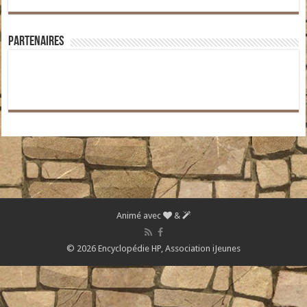
Partenaires
Animé avec
&
© 2026 Encyclopédie HP,
Association iJeunes