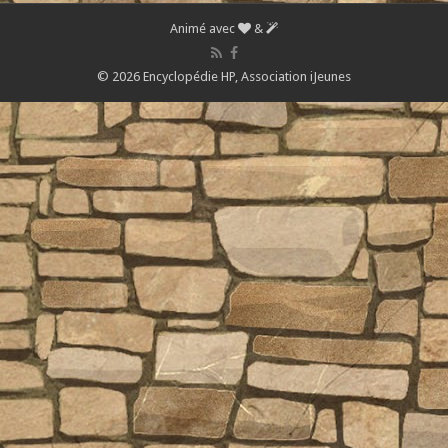
Animé avec
&
© 2026 Encyclopédie HP,
Association iJeunes