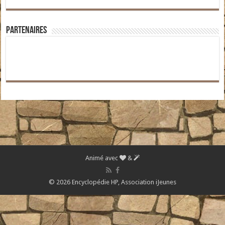
Partenaires
Animé avec
&
© 2026 Encyclopédie HP,
Association iJeunes