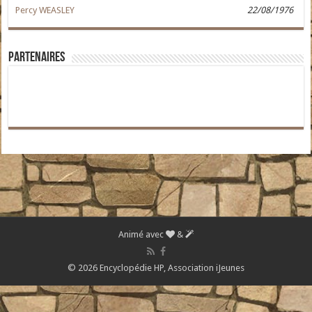
Percy WEASLEY
22/08/1976
Partenaires
Animé avec
&
© 2026 Encyclopédie HP,
Association iJeunes