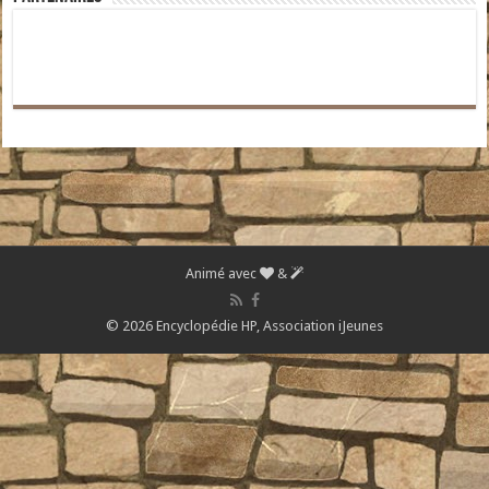
Animé avec
&
© 2026 Encyclopédie HP,
Association iJeunes