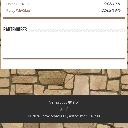
Evanna LYNCH
16/08/1991
Percy WEASLEY
22/08/1976
Partenaires
Animé avec
&
© 2026 Encyclopédie HP,
Association iJeunes