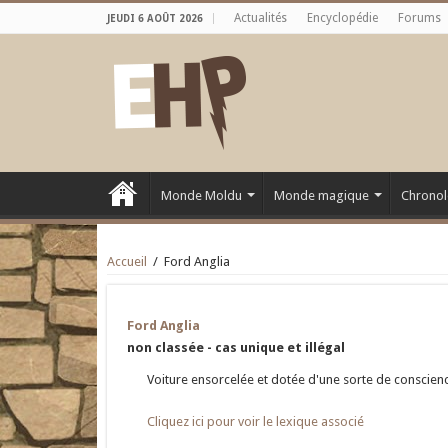
Actualités
Encyclopédie
Forums
JEUDI 6 AOÛT 2026
Monde Moldu
Monde magique
Chronol
Accueil
/
Ford Anglia
Ford Anglia
non classée - cas unique et illégal
Voiture ensorcelée et dotée d'une sorte de conscience
Cliquez ici pour voir le lexique associé