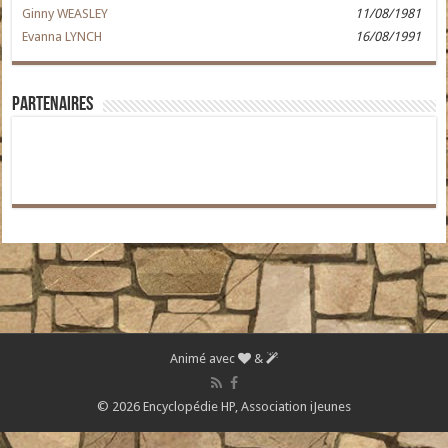
Ginny WEASLEY
11/08/1981
Evanna LYNCH
16/08/1991
Partenaires
Animé avec
&
© 2026 Encyclopédie HP,
Association iJeunes