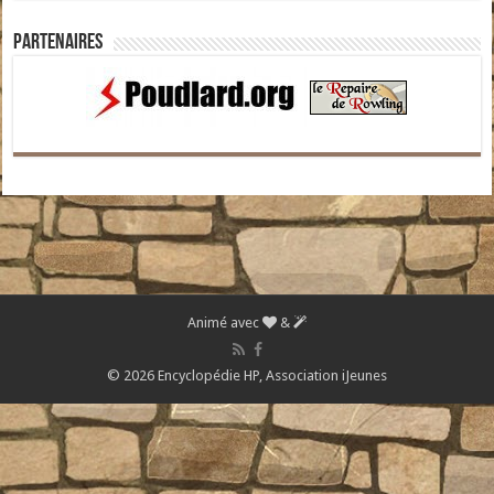
Partenaires
Animé avec
&
© 2026 Encyclopédie HP,
Association iJeunes