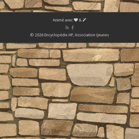
Animé avec
&
© 2026 Encyclopédie HP,
Association iJeunes