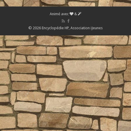
Animé avec
&
© 2026 Encyclopédie HP,
Association iJeunes