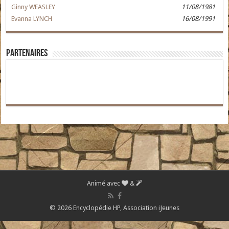
Ginny WEASLEY
11/08/1981
Evanna LYNCH
16/08/1991
Partenaires
Animé avec
&
© 2026 Encyclopédie HP,
Association iJeunes