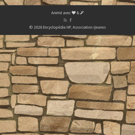
Animé avec
&
© 2026 Encyclopédie HP,
Association iJeunes