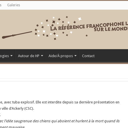
s
Galeries
ogies
Autour de HP
Aide/À propos
Contact
e, avec tuba explosif. Elle est interdite depuis sa dernière présentation en
e ville d'Ackerly (CSC).
.
vec l'idée saugrenue des chiens qui aboient et hurlent à la mort quand ils
iment mauvaise.