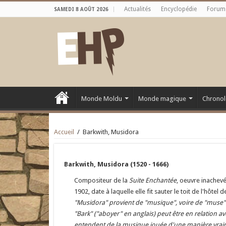
Actualités
Encyclopédie
Forum
SAMEDI 8 AOÛT 2026
Monde Moldu
Monde magique
Chronol
Accueil
/
Barkwith, Musidora
Barkwith, Musidora (1520 - 1666)
Compositeur de la
Suite Enchantée
, oeuvre inachevé
1902, date à laquelle elle fit sauter le toit de l'hôtel d
"Musidora" provient de "musique", voire de "muse"
"Bark" ("aboyer" en anglais) peut être en relation a
entendent de la musique jouée d'une manière vra