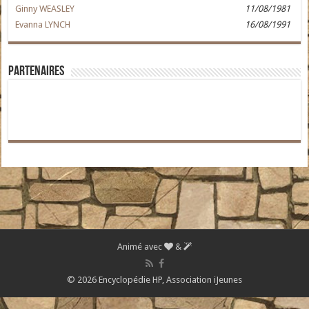
Ginny WEASLEY
11/08/1981
Evanna LYNCH
16/08/1991
Partenaires
Animé avec
&
© 2026 Encyclopédie HP,
Association iJeunes